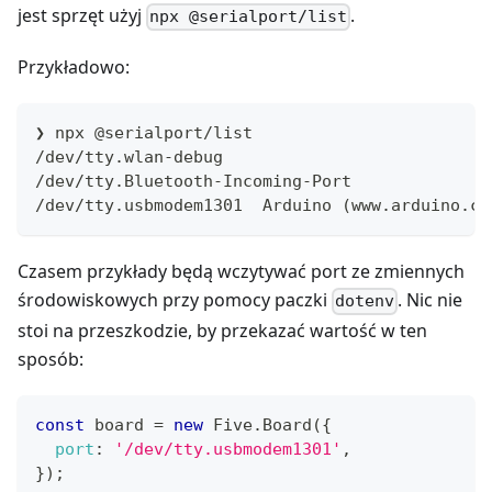
jest sprzęt użyj
.
npx @serialport/list
Przykładowo:
❯ npx @serialport/list
/dev/tty.wlan-debug
/dev/tty.Bluetooth-Incoming-Port
/dev/tty.usbmodem1301  Arduino (www.arduino.cc
Czasem przykłady będą wczytywać port ze zmiennych
środowiskowych przy pomocy paczki
. Nic nie
dotenv
stoi na przeszkodzie, by przekazać wartość w ten
sposób:
const
 board 
=
new
Five
.
Board
(
{
port
:
'/dev/tty.usbmodem1301'
,
}
)
;